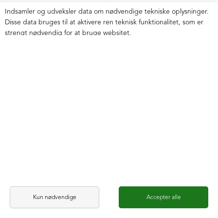
Indsamler og udveksler data om nødvendige tekniske oplysninger.
Disse data bruges til at aktivere ren teknisk funktionalitet, som er
strengt nødvendig for at bruge websitet.
BEHANDLER
FORMÅL
Trustpilot
Indsamler og udveksler data til nødvendig
teknisk funktionalitet på websitet.
Udveksler data: First_Name, Surname, E-mail
Microsoft
Indsamler og udveksler data til nødvendig
teknisk funktionalitet på websitet.
Udveksler data: Fornavn, Efternavn, Adresse,
Postnr., By, Land, Tlf, E-mail
Lofina
Gemmer brugerindstillinger for
databeskyttelse.
Benytter cookies: dataprotection (1 år)
Twilio
Indsamler og udveksler data til nødvendig
teknisk funktionalitet på websitet.
Udveksler data: E-mail, Emails